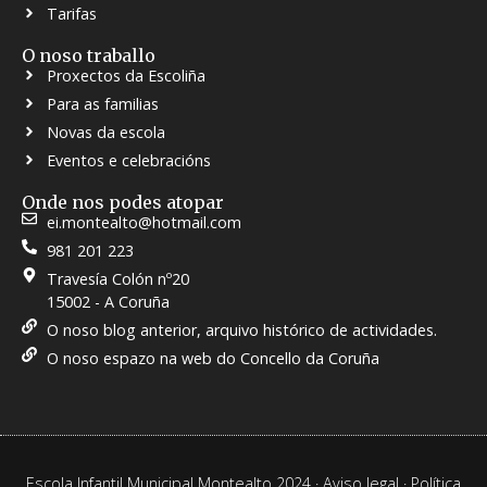
Tarifas
O noso traballo
Proxectos da Escoliña
Para as familias
Novas da escola
Eventos e celebracións
Onde nos podes atopar
ei.montealto@hotmail.com
981 201 223
Travesía Colón nº20
15002 - A Coruña
O noso blog anterior, arquivo histórico de actividades.
O noso espazo na web do Concello da Coruña
Escola Infantil Municipal Montealto 2024 ·
Aviso legal
·
Política