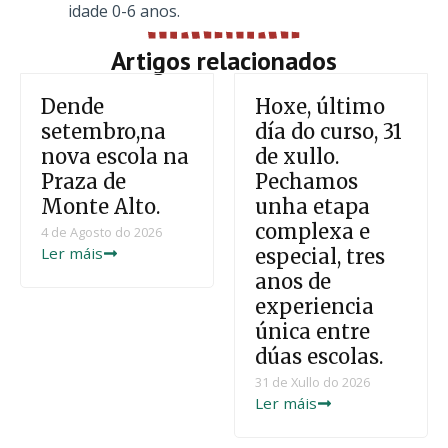
idade 0-6 anos.
Artigos relacionados
Dende
Hoxe, último
setembro,na
día do curso, 31
nova escola na
de xullo.
Praza de
Pechamos
Monte Alto.
unha etapa
complexa e
4 de Agosto do 2026
Ler máis
especial, tres
anos de
experiencia
única entre
dúas escolas.
31 de Xullo do 2026
Ler máis