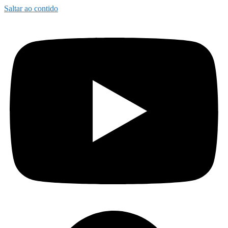
Saltar ao contido