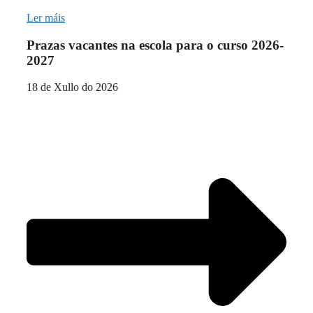
Ler máis
Prazas vacantes na escola para o curso 2026-
2027
18 de Xullo do 2026