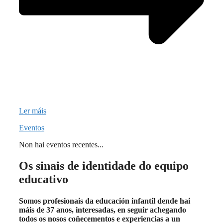
Ler máis
Eventos
Non hai eventos recentes...
Os sinais de identidade do equipo
educativo
Somos profesionais da educación infantil dende hai
máis de 37 anos, interesadas, en seguir achegando
todos os nosos coñecementos e experiencias a un