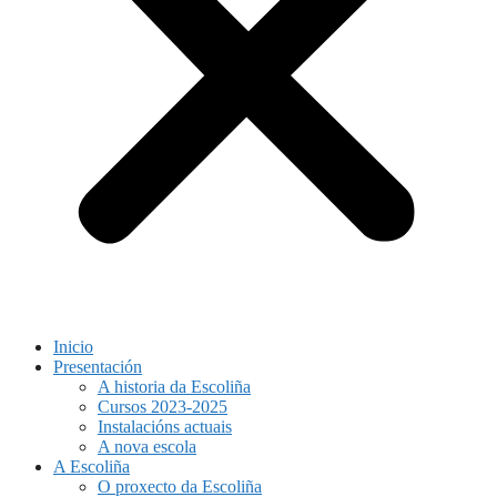
Inicio
Presentación
A historia da Escoliña
Cursos 2023-2025
Instalacións actuais
A nova escola
A Escoliña
O proxecto da Escoliña