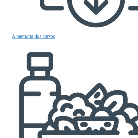
A memoria dos cursos