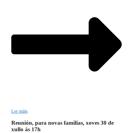
Ler máis
Reunión, para novas familias, xoves 30 de
xullo ás 17h