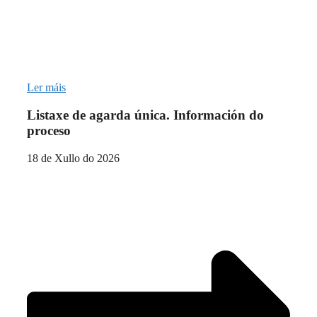
Ler máis
Listaxe de agarda única. Información do
proceso
18 de Xullo do 2026