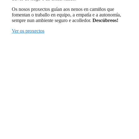
Os nosos proxectos guían aos nenos en camiños que
fomentan o traballo en equipo, a empatía e a autonomía,
sempre nun ambiente seguro e acolledor.
Descúbreos!
Ver os proxectos