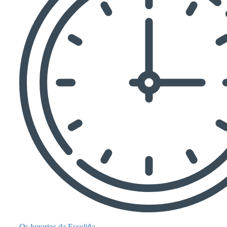
Os horarios da Escoliña