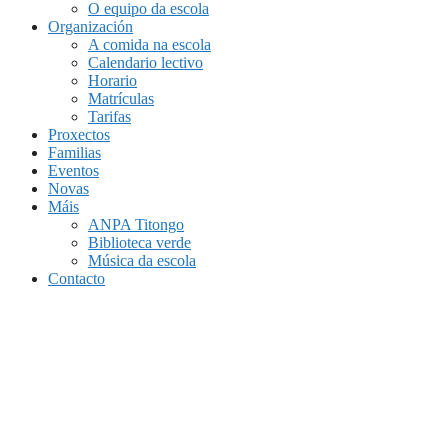
O equipo da escola
Organización
A comida na escola
Calendario lectivo
Horario
Matrículas
Tarifas
Proxectos
Familias
Eventos
Novas
Máis
ANPA Titongo
Biblioteca verde
Música da escola
Contacto