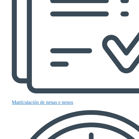
Matrículación de nenas e nenos