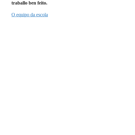
traballo ben feito.
O equipo da escola