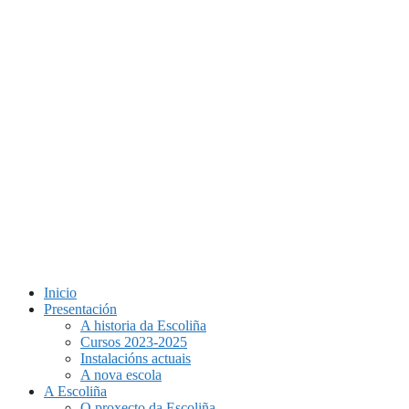
Inicio
Presentación
A historia da Escoliña
Cursos 2023-2025
Instalacións actuais
A nova escola
A Escoliña
O proxecto da Escoliña