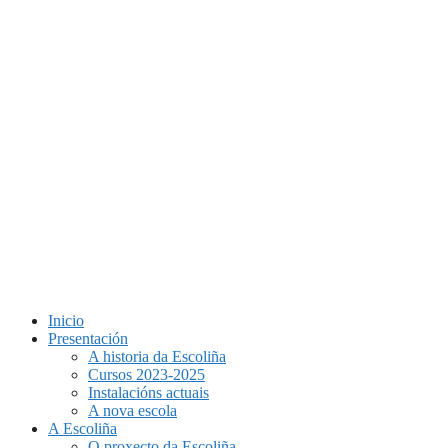
Inicio
Presentación
A historia da Escoliña
Cursos 2023-2025
Instalacións actuais
A nova escola
A Escoliña
O proxecto da Escoliña