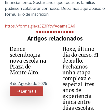
financiamento. Gustaríanos que todas as familias
pudiesen colaborar connosco. Deixamos aquí abaixo o
formulario de inscrición:
https://forms.gle/s3Z3FfcvfAoamaQA6
Artigos relacionados
Dende
Hoxe, último
setembro,na
día do curso, 31
nova escola na
de xullo.
Praza de
Pechamos
Monte Alto.
unha etapa
complexa e
4 de Agosto do 2026
especial, tres
anos de
Ler máis
experiencia
única entre
dúas escolas.