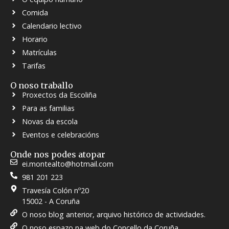
Comida
Calendario lectivo
Horario
Matrículas
Tarifas
O noso traballo
Proxectos da Escoliña
Para as familias
Novas da escola
Eventos e celebracións
Onde nos podes atopar
ei.montealto@hotmail.com
981 201 223
Travesía Colón nº20
15002 - A Coruña
O noso blog anterior, arquivo histórico de actividades.
O noso espazo na web do Concello da Coruña