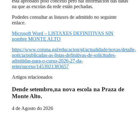
está aprobado polo concello pero hai información das datas
na que as escolas da rede están pechadas.
Podedes consultar as listaxes de admitido no seguinte
enlace.
Microsoft Word – LISTAXES DEFINITIVAS SIN
nombre MONTE ALTO
https://www.coruna.gal/educacion/gl/actualidade/novas/detalle-
noticia/publicadas-as-listas-definitivas-de-solicitudes-
admitidas-para-o-curso-2026-27-da-
reim/suceso/1453921383657
Artigos relacionados
Dende setembro,na nova escola na Praza de
Monte Alto.
4 de Agosto do 2026