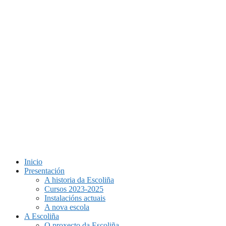
Inicio
Presentación
A historia da Escoliña
Cursos 2023-2025
Instalacións actuais
A nova escola
A Escoliña
O proxecto da Escoliña