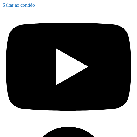
Saltar ao contido