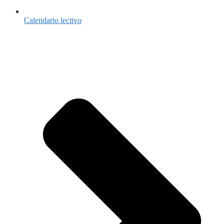
Calendario lectivo