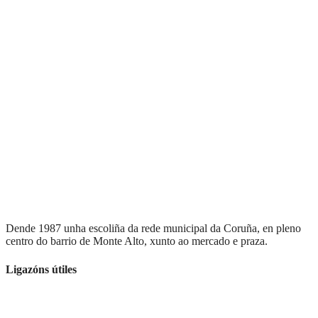
Dende 1987 unha escoliña da rede municipal da Coruña, en pleno
centro do barrio de Monte Alto, xunto ao mercado e praza.
Ligazóns útiles