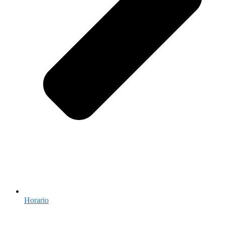
Horario