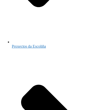
Proxectos da Escoliña