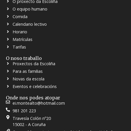
O proxecto da Escoliña
O equipo humano
Comida
Calendario lectivo
Horario
Matrículas
Tarifas
O noso traballo
Proxectos da Escoliña
Para as familias
Novas da escola
Eventos e celebracións
Onde nos podes atopar
ei.montealto@hotmail.com
981 201 223
Travesía Colón nº20
15002 - A Coruña