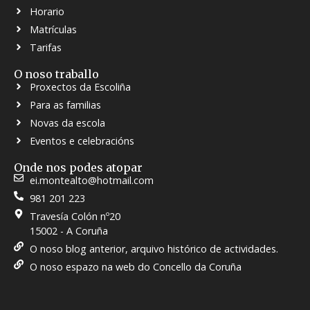
Horario
Matrículas
Tarifas
O noso traballo
Proxectos da Escoliña
Para as familias
Novas da escola
Eventos e celebracións
Onde nos podes atopar
ei.montealto@hotmail.com
981 201 223
Travesía Colón nº20
15002 - A Coruña
O noso blog anterior, arquivo histórico de actividades.
O noso espazo na web do Concello da Coruña