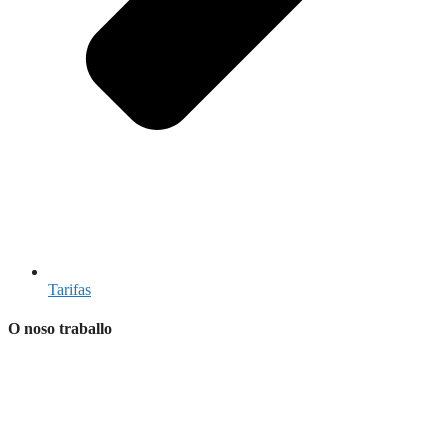
Tarifas
O noso traballo