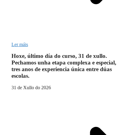
Ler máis
Hoxe, último día do curso, 31 de xullo.
Pechamos unha etapa complexa e especial,
tres anos de experiencia única entre dúas
escolas.
31 de Xullo do 2026