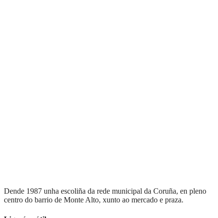
Dende 1987 unha escoliña da rede municipal da Coruña, en pleno
centro do barrio de Monte Alto, xunto ao mercado e praza.