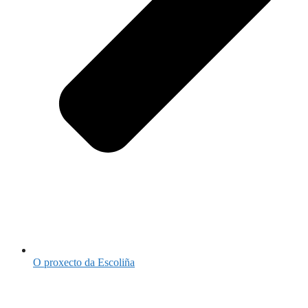
O proxecto da Escoliña