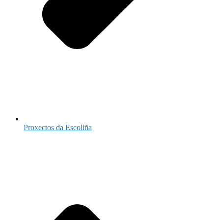
Proxectos da Escoliña