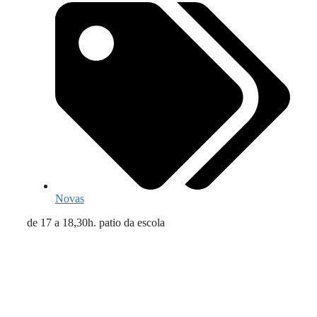
Novas
de 17 a 18,30h. patio da escola