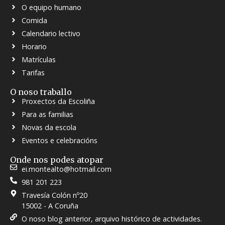
O equipo humano
Comida
Calendario lectivo
Horario
Matrículas
Tarifas
O noso traballo
Proxectos da Escoliña
Para as familias
Novas da escola
Eventos e celebracións
Onde nos podes atopar
ei.montealto@hotmail.com
981 201 223
Travesía Colón nº20
15002 - A Coruña
O noso blog anterior, arquivo histórico de actividades.