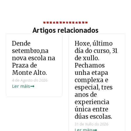
Artigos relacionados
Dende
Hoxe, último
setembro,na
día do curso, 31
nova escola na
de xullo.
Praza de
Pechamos
Monte Alto.
unha etapa
complexa e
4 de Agosto do 2026
Ler máis
especial, tres
anos de
experiencia
única entre
dúas escolas.
31 de Xullo do 2026
Ler máis