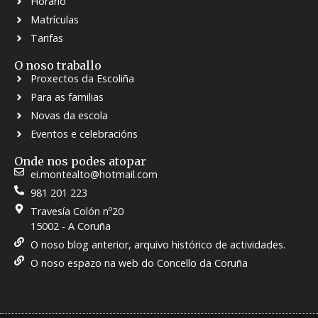
Horario
Matrículas
Tarifas
O noso traballo
Proxectos da Escoliña
Para as familias
Novas da escola
Eventos e celebracións
Onde nos podes atopar
ei.montealto@hotmail.com
981 201 223
Travesía Colón nº20
15002 - A Coruña
O noso blog anterior, arquivo histórico de actividades.
O noso espazo na web do Concello da Coruña