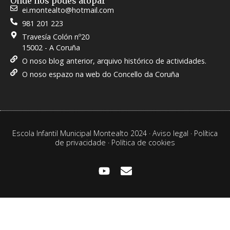
Onde nos podes atopar
ei.montealto@hotmail.com
981 201 223
Travesía Colón nº20
15002 - A Coruña
O noso blog anterior, arquivo histórico de actividades.
O noso espazo na web do Concello da Coruña
Escola Infantil Municipal Montealto 2024 ·
Aviso legal
·
Política
de privacidade
·
Política de cookies