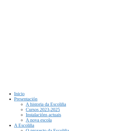
Inicio
Presentación
A historia da Escoliña
Cursos 2023-2025
Instalacións actuais
A nova escola
A Escoliña
O proxecto da Escoliña