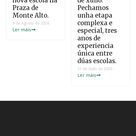
nova escola na
de xullo.
Praza de
Pechamos
Monte Alto.
unha etapa
complexa e
4 de Agosto do 2026
Ler máis
especial, tres
anos de
experiencia
única entre
dúas escolas.
31 de Xullo do 2026
Ler máis